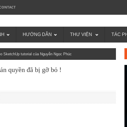
CONTACT
NH
HƯỚNG DẪN
THƯ VIỆN
TÁC P
 SketchUp tutorial của Nguyễn Ngọc Phúc
bản quyền đã bị gỡ bỏ !