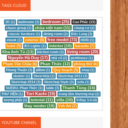
TAGS CLOUD
bedroom (25)
3D (1)
bathroom (3)
Cao Phúc (15)
chùa việt nam (11)
chaos group (1)
chung cư (2)
classic furniture (1)
dining room (2)
Đức Long (3)
free model (73)
exterior (8)
ebook (1)
HDRi (1)
interior (10)
hotel (5)
karaoke (7)
IES Lights (1)
living room (20)
Kha Anh Tú (13)
kitchen room (3)
Nguyễn Hà Duy (17)
nhà cổ (2)
penthouse (1)
Phan Thức (12)
Phạm Văn Châu (6)
phòng thờ (6)
Quy hoạch (5)
Phong Thuận (3)
pillow (1)
shop (1)
skatter (1)
SketchUp (1)
Sketchup 2013 (3)
Sketchup 2014 (3)
Sketchup Style (3)
sofa (1)
Thanh Tùng (14)
SUEDU, Phan Thức (1)
table (3)
Tori Kachi (19)
THƯ VIỆN (1)
trung tâm thương mại (2)
tutorial (11)
villa (10)
tượng phật (1)
V-Ray 3.4 (4)
Vray render (10)
Vvh Art (7)
YOUTUBE CHANEL