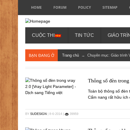
HOME
FORUM
POLICY
SITEMAP
CUỘC THI
TIN TỨC
GIÁO TRÌ
BẠN ĐANG Ở
Trang chủ
→ Chuyên mục: Giáo trình V
Thông số đèn trong 
Toàn bộ thông số đèn t
Cẩm nang rất hữu ích 
BY
SUDESIGN
| 8-6-2014 |
39959