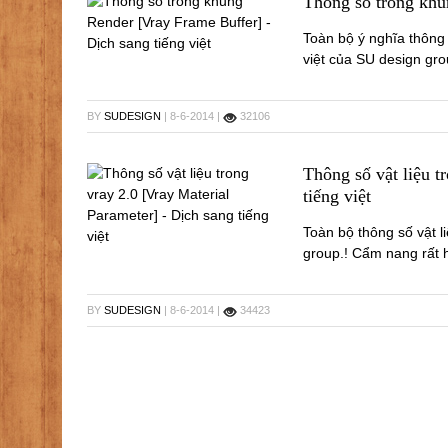
Thông số trong khun
Toàn bộ ý nghĩa thông 
việt của SU design grou
BY
SUDESIGN
| 8-6-2014 |
32106
Thông số vật liệu t
tiếng việt
Toàn bộ thông số vật l
group.! Cẩm nang rất 
BY
SUDESIGN
| 8-6-2014 |
34423