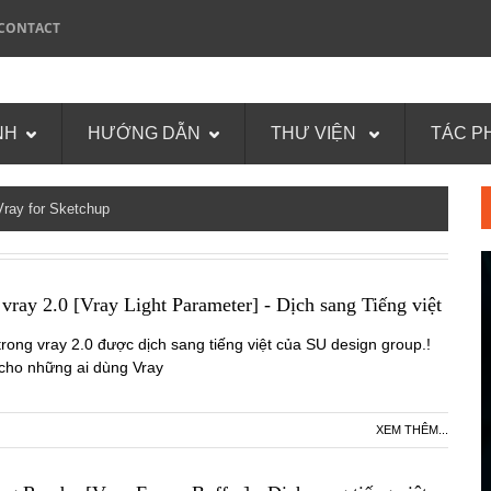
CONTACT
NH
HƯỚNG DẪN
THƯ VIỆN
TÁC P
ray for Sketchup
vray 2.0 [Vray Light Parameter] - Dịch sang Tiếng việt
rong vray 2.0 được dịch sang tiếng việt của SU design group.!
cho những ai dùng Vray
XEM THÊM...