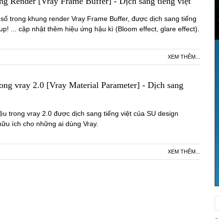
g Render [Vray Frame Buffer] - Dịch sang tiếng việt
số trong khung render Vray Frame Buffer, được dịch sang tiếng
p! ... cập nhật thêm hiệu ứng hậu kì (Bloom effect, glare effect).
XEM THÊM...
rong vray 2.0 [Vray Material Parameter] - Dịch sang
iệu trong vray 2.0 được dịch sang tiếng việt của SU design
hữu ích cho những ai dùng Vray.
XEM THÊM...