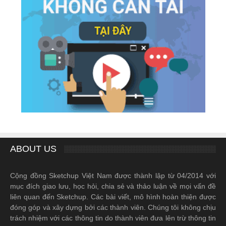
ABOUT US
Cộng đồng Sketchup Việt Nam được thành lập từ 04/2014 với
mục đích giao lưu, học hỏi, chia sẻ và thảo luận về mọi vấn đề
liên quan đến Sketchup. Các bài viết, mô hình hoàn thiện được
đóng góp và xây dựng bởi các thành viên. Chúng tôi không chịu
trách nhiệm với các thông tin do thành viên đưa lên trừ thông tin