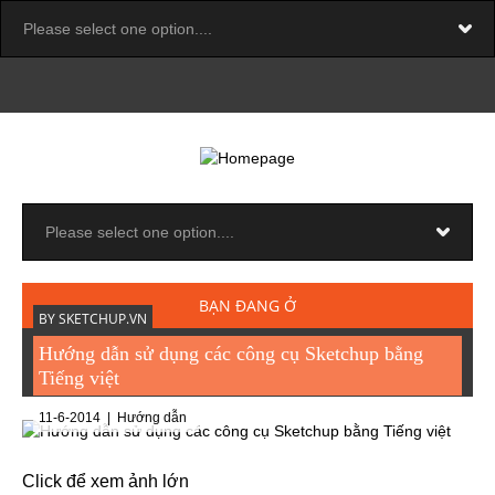
BẠN ĐANG Ở
BY SKETCHUP.VN
Hướng dẫn sử dụng các công cụ Sketchup bằng
Trang chủ
→
Hướng dẫn
→ Hướng dẫn sử dụng các công cụ
Sketchup bằng Tiếng việt
Tiếng việt
11-6-2014 |
Hướng dẫn
Click để xem ảnh lớn