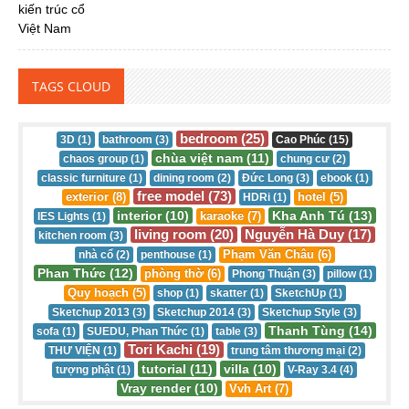
TAGS CLOUD
bedroom (25)
3D (1)
bathroom (3)
Cao Phúc (15)
chùa việt nam (11)
chaos group (1)
chung cư (2)
classic furniture (1)
dining room (2)
Đức Long (3)
ebook (1)
free model (73)
exterior (8)
hotel (5)
HDRi (1)
interior (10)
Kha Anh Tú (13)
karaoke (7)
IES Lights (1)
living room (20)
Nguyễn Hà Duy (17)
kitchen room (3)
Phạm Văn Châu (6)
nhà cổ (2)
penthouse (1)
Phan Thức (12)
phòng thờ (6)
Phong Thuận (3)
pillow (1)
Quy hoạch (5)
shop (1)
skatter (1)
SketchUp (1)
Sketchup 2013 (3)
Sketchup 2014 (3)
Sketchup Style (3)
Thanh Tùng (14)
sofa (1)
SUEDU, Phan Thức (1)
table (3)
Tori Kachi (19)
THƯ VIỆN (1)
trung tâm thương mại (2)
tutorial (11)
villa (10)
tượng phật (1)
V-Ray 3.4 (4)
Vray render (10)
Vvh Art (7)