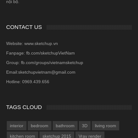
nội bộ.
CONTACT US
Website: www.sketchup.vn
Fanpage: fb.com/sketchupVietNam
Group: fb.com/groups/vietnamsketchup
Email:sketchupvietnam@gmail.com
Hotline: 0969.439.656
TAGS CLOUD
interior
bedroom
bathroom
3D
living room
kitchen room
sketchup 2015
Vray render