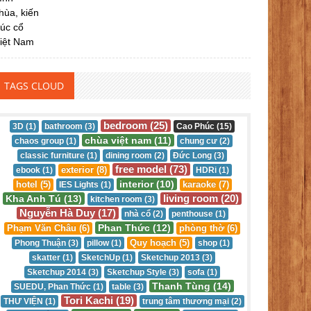
TAGS CLOUD
bedroom (25)
3D (1)
bathroom (3)
Cao Phúc (15)
chùa việt nam (11)
chaos group (1)
chung cư (2)
classic furniture (1)
dining room (2)
Đức Long (3)
free model (73)
exterior (8)
ebook (1)
HDRi (1)
interior (10)
hotel (5)
karaoke (7)
IES Lights (1)
living room (20)
Kha Anh Tú (13)
kitchen room (3)
Nguyễn Hà Duy (17)
nhà cổ (2)
penthouse (1)
Phan Thức (12)
Phạm Văn Châu (6)
phòng thờ (6)
Quy hoạch (5)
Phong Thuận (3)
pillow (1)
shop (1)
skatter (1)
SketchUp (1)
Sketchup 2013 (3)
Sketchup 2014 (3)
Sketchup Style (3)
sofa (1)
Thanh Tùng (14)
SUEDU, Phan Thức (1)
table (3)
Tori Kachi (19)
THƯ VIỆN (1)
trung tâm thương mại (2)