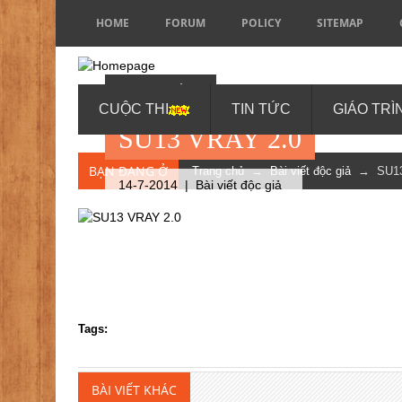
HOME
FORUM
POLICY
SITEMAP
BY ARC TRÌNH
CUỘC THI
TIN TỨC
GIÁO TRÌ
SU13 VRAY 2.0
BẠN ĐANG Ở
Trang chủ
→
Bài viết độc giả
→ SU13 
14-7-2014 |
Bài viết độc giả
Tags:
BÀI VIẾT KHÁC