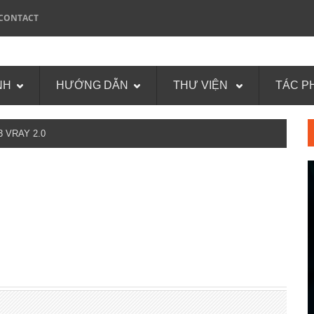
CONTACT
NH
HƯỚNG DẪN
THƯ VIỆN
TÁC P
VRAY 2.0