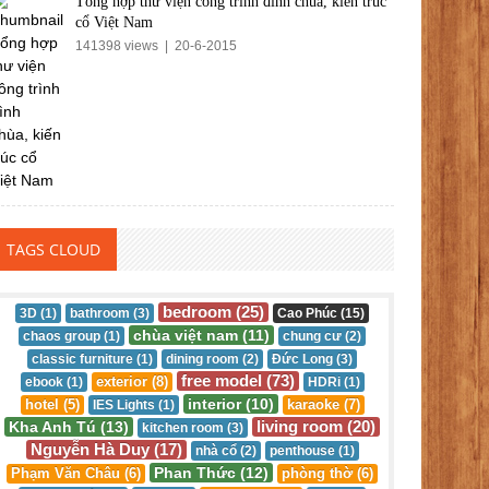
Tổng hợp thư viện công trình đình chùa, kiến trúc
cổ Việt Nam
141398 views | 20-6-2015
TAGS CLOUD
bedroom (25)
3D (1)
bathroom (3)
Cao Phúc (15)
chùa việt nam (11)
chaos group (1)
chung cư (2)
classic furniture (1)
dining room (2)
Đức Long (3)
free model (73)
exterior (8)
ebook (1)
HDRi (1)
interior (10)
hotel (5)
karaoke (7)
IES Lights (1)
living room (20)
Kha Anh Tú (13)
kitchen room (3)
Nguyễn Hà Duy (17)
nhà cổ (2)
penthouse (1)
Phan Thức (12)
Phạm Văn Châu (6)
phòng thờ (6)