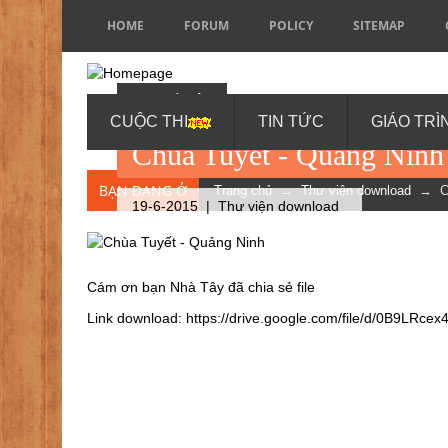
HOME
FORUM
POLICY
SITEMAP
BY NHÀ TÂY
CUỘC THI
TIN TỨC
GIÁO TRÌ
Chùa Tuyết - Quảng Ninh
BẠN ĐANG Ở
Trang chủ
→
Thư viện download
→ Chù
19-6-2015 |
Thư viện download
Cám ơn bạn Nhà Tây đã chia sẻ file
Link download:
https://drive.google.com/file/d/0B9LR