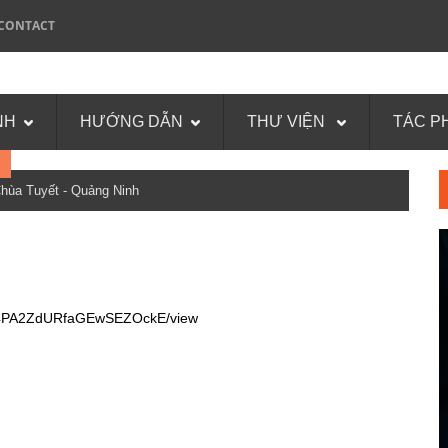
CONTACT
NH
HƯỚNG DẪN
THƯ VIỆN
TÁC P
a Tuyết - Quảng Ninh
cex4PA2ZdURfaGEwSEZOckE/view