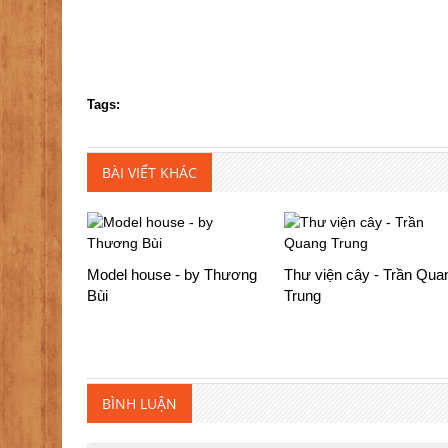
Tags:
BÀI VIẾT KHÁC
Model house - by Thương
Thư viện cây - Trần Qua
Bùi‎
Trung
BÌNH LUẬN