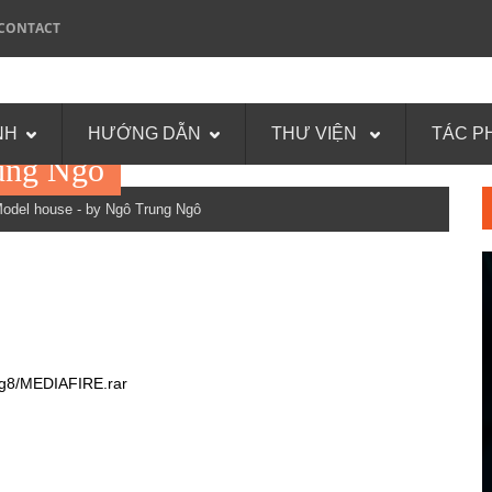
CONTACT
NH
HƯỚNG DẪN
THƯ VIỆN
TÁC P
ung Ngô
el house - by Ngô Trung Ngô
zg8/MEDIAFIRE.rar