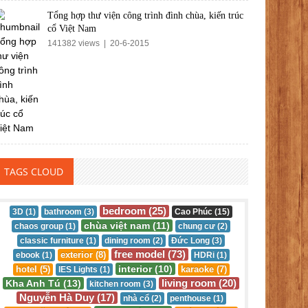
Tổng hợp thư viện công trình đình chùa, kiến trúc
cổ Việt Nam
141382 views | 20-6-2015
TAGS CLOUD
bedroom (25)
3D (1)
bathroom (3)
Cao Phúc (15)
chùa việt nam (11)
chaos group (1)
chung cư (2)
classic furniture (1)
dining room (2)
Đức Long (3)
free model (73)
exterior (8)
ebook (1)
HDRi (1)
interior (10)
hotel (5)
karaoke (7)
IES Lights (1)
living room (20)
Kha Anh Tú (13)
kitchen room (3)
Nguyễn Hà Duy (17)
nhà cổ (2)
penthouse (1)