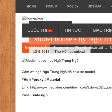
HOME
FORUM
POLICY
SITEMAP
BY NGÔ TRUNG NGÔ
CUỘC THI
TIN TỨC
GIÁO TRÌ
Model house - by Ngô Tr
BẠN ĐANG Ở
Trang chủ
→
Thư viện download
→ Mod
13-9-2015 |
Thư viện download
Cám ơn bạn Ngô Trung Ngô đã chia sẻ model
#Hdri #proxy #Material
Link:
http://www.mediafire.com/download/9xtwwx32rzgo
Pass:
Sudesign