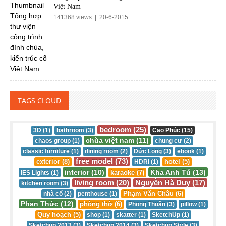
Việt Nam
141368 views | 20-6-2015
TAGS CLOUD
bedroom (25)
3D (1)
bathroom (3)
Cao Phúc (15)
chùa việt nam (11)
chaos group (1)
chung cư (2)
classic furniture (1)
dining room (2)
Đức Long (3)
ebook (1)
free model (73)
exterior (8)
hotel (5)
HDRi (1)
interior (10)
Kha Anh Tú (13)
karaoke (7)
IES Lights (1)
living room (20)
Nguyễn Hà Duy (17)
kitchen room (3)
Phạm Văn Châu (6)
nhà cổ (2)
penthouse (1)
Phan Thức (12)
phòng thờ (6)
Phong Thuận (3)
pillow (1)
Quy hoạch (5)
shop (1)
skatter (1)
SketchUp (1)
Sketchup 2013 (3)
Sketchup 2014 (3)
Sketchup Style (3)