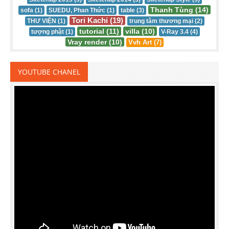
Thanh Tùng (14)
sofa (1)
SUEDU, Phan Thức (1)
table (3)
Tori Kachi (19)
THƯ VIỆN (1)
trung tâm thương mại (2)
tutorial (11)
villa (10)
tượng phật (1)
V-Ray 3.4 (4)
Vray render (10)
Vvh Art (7)
YOUTUBE CHANEL