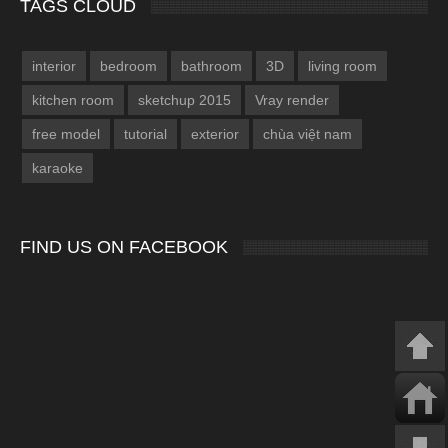
TAGS CLOUD
interior
bedroom
bathroom
3D
living room
kitchen room
sketchup 2015
Vray render
free model
tutorial
exterior
chùa việt nam
karaoke
FIND US ON FACEBOOK