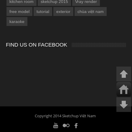
kitchen room
sketchup 2015
Vray render
free model
tutorial
exterior
chùa việt nam
karaoke
FIND US ON FACEBOOK
Copyright 2014 Sketchup Việt Nam