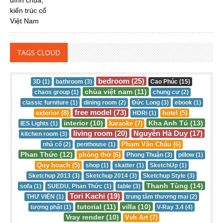
TAGS CLOUD
bedroom (25)
3D (1)
bathroom (3)
Cao Phúc (15)
chùa việt nam (11)
chaos group (1)
chung cư (2)
classic furniture (1)
dining room (2)
Đức Long (3)
ebook (1)
free model (73)
exterior (8)
hotel (5)
HDRi (1)
interior (10)
Kha Anh Tú (13)
karaoke (7)
IES Lights (1)
living room (20)
Nguyễn Hà Duy (17)
kitchen room (3)
Phạm Văn Châu (6)
nhà cổ (2)
penthouse (1)
Phan Thức (12)
phòng thờ (6)
Phong Thuận (3)
pillow (1)
Quy hoạch (5)
shop (1)
skatter (1)
SketchUp (1)
Sketchup 2013 (3)
Sketchup 2014 (3)
Sketchup Style (3)
Thanh Tùng (14)
sofa (1)
SUEDU, Phan Thức (1)
table (3)
Tori Kachi (19)
THƯ VIỆN (1)
trung tâm thương mại (2)
tutorial (11)
villa (10)
tượng phật (1)
V-Ray 3.4 (4)
Vray render (10)
Vvh Art (7)