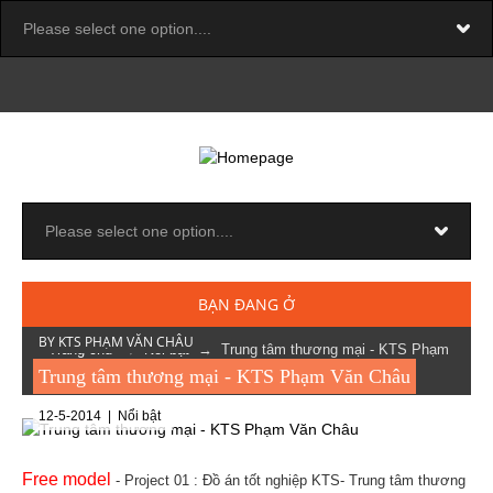
BẠN ĐANG Ở
BY KTS PHẠM VĂN CHÂU
Trang chủ
→
Nổi bật
→ Trung tâm thương mại - KTS Phạm
Văn Châu
Trung tâm thương mại - KTS Phạm Văn Châu
12-5-2014 |
Nổi bật
Free mode
l
- Project 01 : Đồ án tốt nghiệp KTS- Trung tâm thương