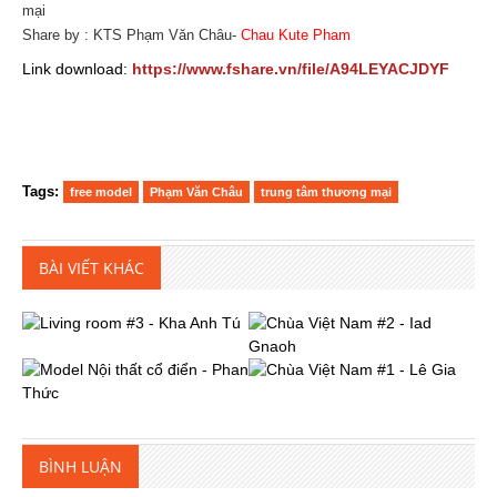
mại
Share by : KTS Phạm Văn Châu-
Chau Kute Pham
Link download:
https://www.fshare.vn/file/A94LEYACJDYF
Tags:
free model
Phạm Văn Châu
trung tâm thương mại
BÀI VIẾT KHÁC
BÌNH LUẬN