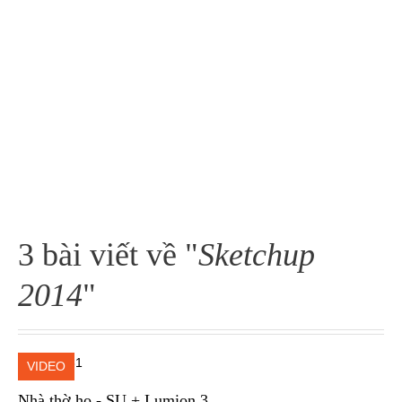
3 bài viết về "
Sketchup
2014
"
VIDEO
Nhà thờ họ - SU + Lumion 3