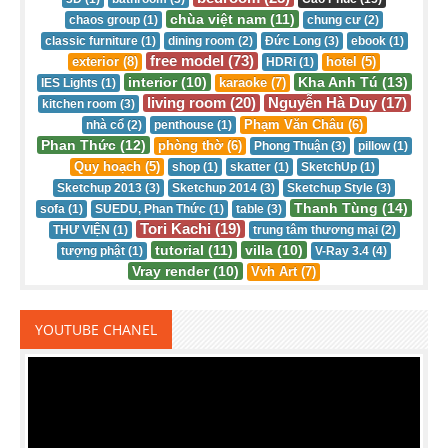
chùa việt nam (11)
chaos group (1)
chung cư (2)
classic furniture (1)
dining room (2)
Đức Long (3)
ebook (1)
free model (73)
exterior (8)
hotel (5)
HDRi (1)
interior (10)
Kha Anh Tú (13)
karaoke (7)
IES Lights (1)
living room (20)
Nguyễn Hà Duy (17)
kitchen room (3)
Phạm Văn Châu (6)
nhà cổ (2)
penthouse (1)
Phan Thức (12)
phòng thờ (6)
Phong Thuận (3)
pillow (1)
Quy hoạch (5)
shop (1)
skatter (1)
SketchUp (1)
Sketchup 2013 (3)
Sketchup 2014 (3)
Sketchup Style (3)
Thanh Tùng (14)
sofa (1)
SUEDU, Phan Thức (1)
table (3)
Tori Kachi (19)
THƯ VIỆN (1)
trung tâm thương mại (2)
tutorial (11)
villa (10)
tượng phật (1)
V-Ray 3.4 (4)
Vray render (10)
Vvh Art (7)
YOUTUBE CHANEL