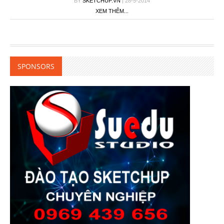
BY
SKETCHUP.VN
| 28-5-2014
XEM THÊM...
SPONSORS