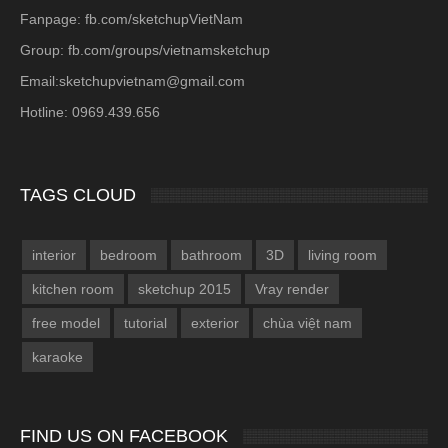
Fanpage: fb.com/sketchupVietNam
Group: fb.com/groups/vietnamsketchup
Email:sketchupvietnam@gmail.com
Hotline: 0969.439.656
TAGS CLOUD
interior
bedroom
bathroom
3D
living room
kitchen room
sketchup 2015
Vray render
free model
tutorial
exterior
chùa việt nam
karaoke
FIND US ON FACEBOOK