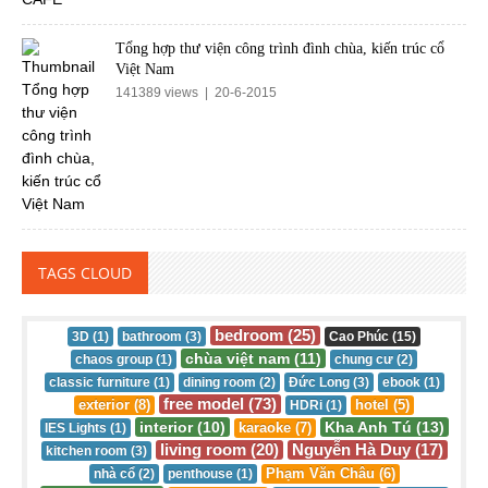
Tổng hợp thư viện công trình đình chùa, kiến trúc cổ
Việt Nam
141389 views | 20-6-2015
TAGS CLOUD
bedroom (25)
3D (1)
bathroom (3)
Cao Phúc (15)
chùa việt nam (11)
chaos group (1)
chung cư (2)
classic furniture (1)
dining room (2)
Đức Long (3)
ebook (1)
free model (73)
exterior (8)
hotel (5)
HDRi (1)
interior (10)
Kha Anh Tú (13)
karaoke (7)
IES Lights (1)
living room (20)
Nguyễn Hà Duy (17)
kitchen room (3)
Phạm Văn Châu (6)
nhà cổ (2)
penthouse (1)