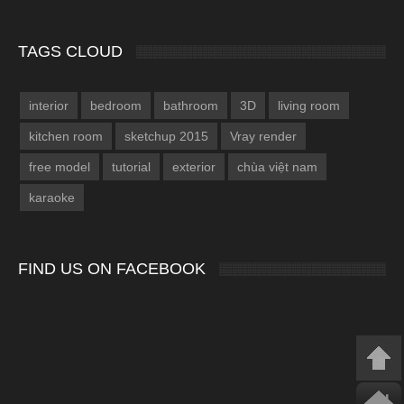
TAGS CLOUD
interior
bedroom
bathroom
3D
living room
kitchen room
sketchup 2015
Vray render
free model
tutorial
exterior
chùa việt nam
karaoke
FIND US ON FACEBOOK