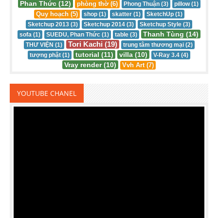
Phan Thức (12)
phòng thờ (6)
Phong Thuận (3)
pillow (1)
Quy hoạch (5)
shop (1)
skatter (1)
SketchUp (1)
Sketchup 2013 (3)
Sketchup 2014 (3)
Sketchup Style (3)
Thanh Tùng (14)
sofa (1)
SUEDU, Phan Thức (1)
table (3)
Tori Kachi (19)
THƯ VIỆN (1)
trung tâm thương mại (2)
tutorial (11)
villa (10)
tượng phật (1)
V-Ray 3.4 (4)
Vray render (10)
Vvh Art (7)
YOUTUBE CHANEL