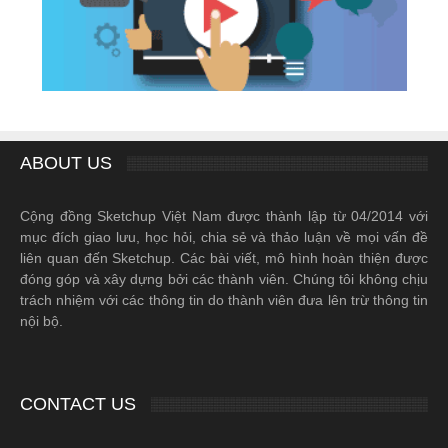
ABOUT US
Cộng đồng Sketchup Việt Nam được thành lập từ 04/2014 với
mục đích giao lưu, học hỏi, chia sẻ và thảo luận về mọi vấn đề
liên quan đến Sketchup. Các bài viết, mô hình hoàn thiện được
đóng góp và xây dựng bởi các thành viên. Chúng tôi không chịu
trách nhiệm với các thông tin do thành viên đưa lên trừ thông tin
nội bộ.
CONTACT US