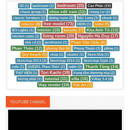
bedroom (25)
3D (1)
bathroom (3)
Cao Phúc (15)
chùa việt nam (11)
chaos group (1)
chung cư (2)
classic furniture (1)
dining room (2)
Đức Long (3)
ebook (1)
free model (73)
exterior (8)
hotel (5)
HDRi (1)
interior (10)
Kha Anh Tú (13)
karaoke (7)
IES Lights (1)
living room (20)
Nguyễn Hà Duy (17)
kitchen room (3)
Phạm Văn Châu (6)
nhà cổ (2)
penthouse (1)
Phan Thức (12)
phòng thờ (6)
Phong Thuận (3)
pillow (1)
Quy hoạch (5)
shop (1)
skatter (1)
SketchUp (1)
Sketchup 2013 (3)
Sketchup 2014 (3)
Sketchup Style (3)
Thanh Tùng (14)
sofa (1)
SUEDU, Phan Thức (1)
table (3)
Tori Kachi (19)
THƯ VIỆN (1)
trung tâm thương mại (2)
tutorial (11)
villa (10)
tượng phật (1)
V-Ray 3.4 (4)
Vray render (10)
Vvh Art (7)
YOUTUBE CHANEL