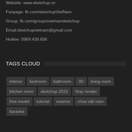
Website: www.sketchup.vn
Fanpage: fb.com/sketchupVietNam
Group: fb.com/groups/vietnamsketchup
Email:sketchupvietnam@gmail.com
Hotline: 0969.439.656
TAGS CLOUD
interior
bedroom
bathroom
3D
living room
kitchen room
sketchup 2015
Vray render
free model
tutorial
exterior
chùa việt nam
karaoke