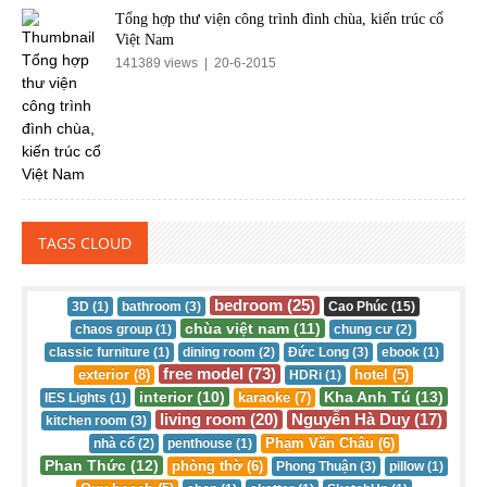
Tổng hợp thư viện công trình đình chùa, kiến trúc cổ
Việt Nam
141389 views | 20-6-2015
TAGS CLOUD
bedroom (25)
3D (1)
bathroom (3)
Cao Phúc (15)
chùa việt nam (11)
chaos group (1)
chung cư (2)
classic furniture (1)
dining room (2)
Đức Long (3)
ebook (1)
free model (73)
exterior (8)
hotel (5)
HDRi (1)
interior (10)
Kha Anh Tú (13)
karaoke (7)
IES Lights (1)
living room (20)
Nguyễn Hà Duy (17)
kitchen room (3)
Phạm Văn Châu (6)
nhà cổ (2)
penthouse (1)
Phan Thức (12)
phòng thờ (6)
Phong Thuận (3)
pillow (1)