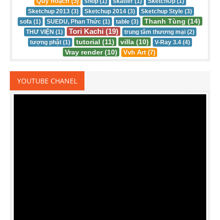
Quy hoạch (5)
shop (1)
skatter (1)
SketchUp (1)
Sketchup 2013 (3)
Sketchup 2014 (3)
Sketchup Style (3)
Thanh Tùng (14)
sofa (1)
SUEDU, Phan Thức (1)
table (3)
Tori Kachi (19)
THƯ VIỆN (1)
trung tâm thương mại (2)
tutorial (11)
villa (10)
tượng phật (1)
V-Ray 3.4 (4)
Vray render (10)
Vvh Art (7)
YOUTUBE CHANEL