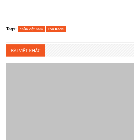
Tags:
chùa việt nam
Tori Kachi
BÀI VIẾT KHÁC