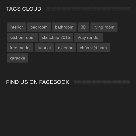
TAGS CLOUD
interior
bedroom
bathroom
3D
living room
kitchen room
sketchup 2015
Vray render
free model
tutorial
exterior
chùa việt nam
karaoke
FIND US ON FACEBOOK