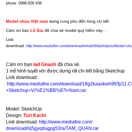
phone: 0988.828.438
Model chùa Việt nam
dựng cung phu đến từng chi tiết.
Cám ơn bạn
Lê Gia
đã chia sẻ model quý hiếm này...
Link
download:
http://www.mediafire.com/download/m4uk36l0p4mjoou/Model+chu
Cám ơn bạn
Iad Gnaoh
đã chia sẻ.
1 mô hình tuyệt vời được dựng rất chi tiết bằng Sketchup
Link download:
http://www.mediafire.com/download/18g2kaaskwh993j/11.
+Sketchup+Vi%E1%BB%87t+Nam.rar
Model: SketchUp
Design:
Tori Kachi
Link download:
http://www.mediafire.com/
download/lq5gyqdugpg53ra/
TAM_QUAN.rar