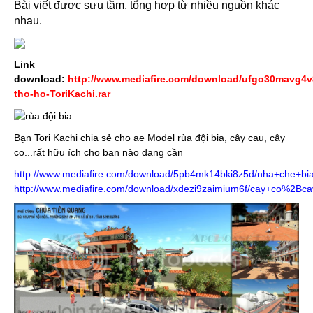
Bài viết được sưu tầm, tổng hợp từ nhiều nguồn khác
nhau.
Link
download:
http://www.mediafire.com/download/ufgo30mavg4
tho-ho-ToriKachi.rar
Bạn Tori Kachi chia sẻ cho ae Model rùa đội bia, cây cau, cây
cọ...rất hữu ích cho bạn nào đang cần
http://www.mediafire.com/download/5pb4mk14bki8z5d/nha+che+bia
http://www.mediafire.com/download/xdezi9zaimium6f/cay+co%2B