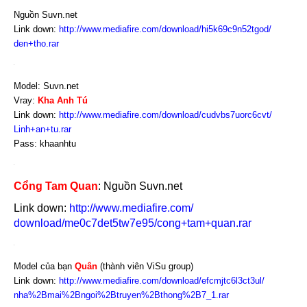
Nguồn Suvn.net
Link down:
http://www.mediafire.com/
download/hi5k69c9n52tgod/
den+tho.rar
Model: Suvn.net
Vray:
Kha Anh Tú
Link down:
http://www.mediafire.com/
download/cudvbs7uorc6cvt/
Linh+an+tu.rar
Pass: khaanhtu
Cổng Tam Quan
: Nguồn Suvn.net
Link down:
http://www.mediafire.com/
download/me0c7det5tw7e95/
cong+tam+quan.rar
Model của bạn
Quân
(thành viên ViSu group)
Link down:
http://www.mediafire.com/
download/efcmjtc6l3ct3ul/
nha%2Bmai%2Bngoi%2Btruyen%2
Bthong%2B7_1.rar