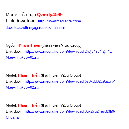
Model của bạn
Qwerty4589
Link download:
http://www.mediafire.com/
download/w9nmjxgorcrni6z/
chua.rar
Nguồn:
Pham Thien
(thành viên ViSu Group)
Link down:
http://www.mediafire.com/
download/2h3jy4zc4i2jn43/
Mau+nha+co+01.rar
Model:
Pham Thiên
(thành viên ViSu Group)
Link down:
http://www.mediafire.com/
download/6z8kdd82c9uzojb/
Mau+nha+co+02.rar
Model:
Pham Thiên
(thành viên ViSu Group)
Link down:
http://www.mediafire.com/
download/8uk2yq24ev3t3h9/
Chua.rar