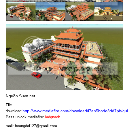
Nguồn Suvn.net
File
http://www.mediafire.com/download/i7an5bodo3dd7pb/gui
download:
Pass unlock mediafire:
iadgnaoh
mail:
hoangdai127@gmail.com