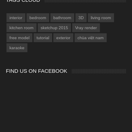
interior
bedroom
bathroom
3D
living room
kitchen room
sketchup 2015
Vray render
free model
tutorial
exterior
chùa việt nam
karaoke
FIND US ON FACEBOOK