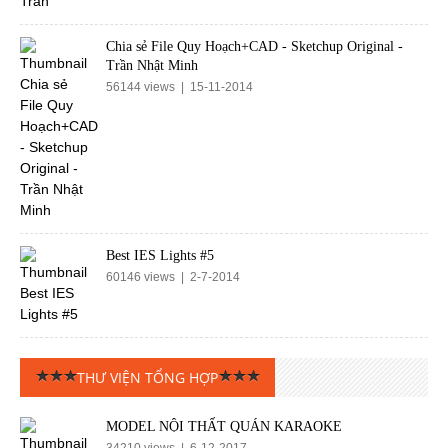
Chia sẻ File Quy Hoạch+CAD - Sketchup Original -
Trần Nhật Minh
56144 views | 15-11-2014
Best IES Lights #5
60146 views | 2-7-2014
THƯ VIỆN TỔNG HỢP
MODEL NỘI THẤT QUÁN KARAOKE
34210 views | 6-12-2017