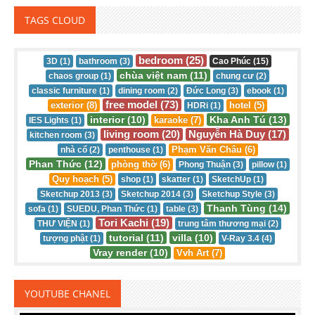
TAGS CLOUD
bedroom (25)
3D (1)
bathroom (3)
Cao Phúc (15)
chùa việt nam (11)
chaos group (1)
chung cư (2)
classic furniture (1)
dining room (2)
Đức Long (3)
ebook (1)
free model (73)
exterior (8)
hotel (5)
HDRi (1)
interior (10)
Kha Anh Tú (13)
karaoke (7)
IES Lights (1)
living room (20)
Nguyễn Hà Duy (17)
kitchen room (3)
Phạm Văn Châu (6)
nhà cổ (2)
penthouse (1)
Phan Thức (12)
phòng thờ (6)
Phong Thuận (3)
pillow (1)
Quy hoạch (5)
shop (1)
skatter (1)
SketchUp (1)
Sketchup 2013 (3)
Sketchup 2014 (3)
Sketchup Style (3)
Thanh Tùng (14)
sofa (1)
SUEDU, Phan Thức (1)
table (3)
Tori Kachi (19)
THƯ VIỆN (1)
trung tâm thương mại (2)
tutorial (11)
villa (10)
tượng phật (1)
V-Ray 3.4 (4)
Vray render (10)
Vvh Art (7)
YOUTUBE CHANEL