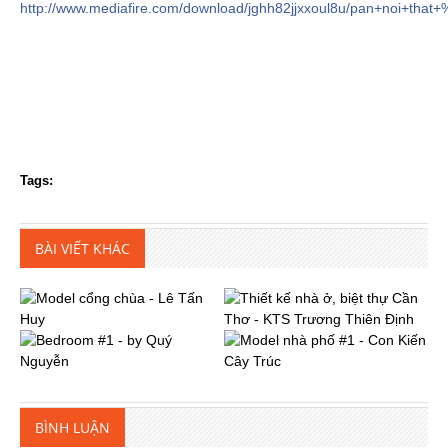
http://www.mediafire.com/download/jghh82jjxxoul8u/pan+noi+tha
Tags:
BÀI VIẾT KHÁC
BÌNH LUẬN