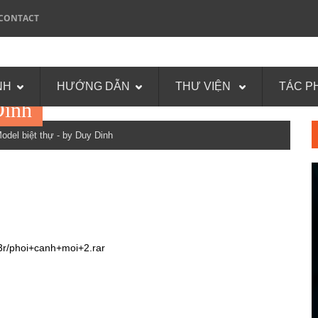
CONTACT
NH
HƯỚNG DẪN
THƯ VIỆN
TÁC P
Dinh
el biệt thự - by Duy Dinh
3r/phoi+canh+moi+2.rar