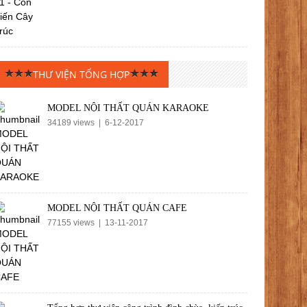
THƯ VIỆN TỔNG HỢP
MODEL NỘI THẤT QUÁN KARAOKE
34189 views | 6-12-2017
MODEL NỘI THẤT QUÁN CAFE
77155 views | 13-11-2017