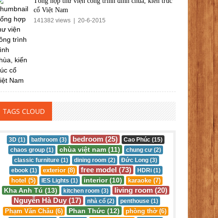
Tổng hợp thư viện công trình đình chùa, kiến trúc
cổ Việt Nam
141382 views | 20-6-2015
TAGS CLOUD
bedroom (25)
3D (1)
bathroom (3)
Cao Phúc (15)
chùa việt nam (11)
chaos group (1)
chung cư (2)
classic furniture (1)
dining room (2)
Đức Long (3)
free model (73)
exterior (8)
ebook (1)
HDRi (1)
interior (10)
hotel (5)
karaoke (7)
IES Lights (1)
living room (20)
Kha Anh Tú (13)
kitchen room (3)
Nguyễn Hà Duy (17)
nhà cổ (2)
penthouse (1)
Phan Thức (12)
Phạm Văn Châu (6)
phòng thờ (6)