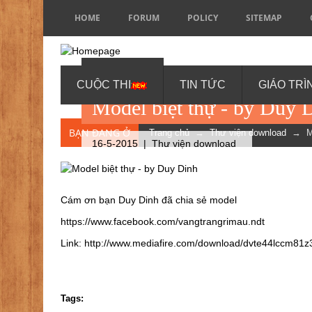
HOME
FORUM
POLICY
SITEMAP
BY DUY DINH
CUỘC THI
TIN TỨC
GIÁO TRÌ
Model biệt thự - by Duy 
BẠN ĐANG Ở
Trang chủ
→
Thư viện download
→ Mod
16-5-2015 |
Thư viện download
Cám ơn bạn Duy Dinh đã chia sẻ model
https://www.facebook.com/vangtrangrimau.ndt
Link:
http://www.mediafire.com/download/dvte44lccm81z
Tags: