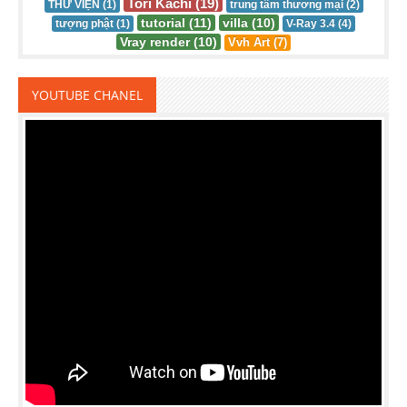
Tori Kachi (19)
THƯ VIỆN (1)
trung tâm thương mại (2)
tutorial (11)
villa (10)
tượng phật (1)
V-Ray 3.4 (4)
Vray render (10)
Vvh Art (7)
YOUTUBE CHANEL