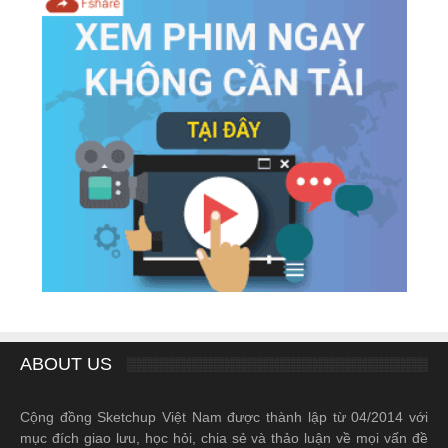
ABOUT US
Cộng đồng Sketchup Việt Nam được thành lập từ 04/2014 với
mục đích giao lưu, học hỏi, chia sẻ và thảo luận về mọi vấn đề