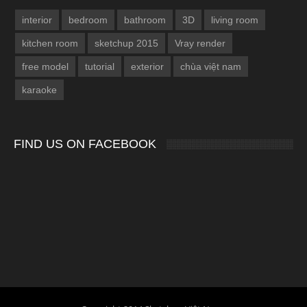
interior
bedroom
bathroom
3D
living room
kitchen room
sketchup 2015
Vray render
free model
tutorial
exterior
chùa việt nam
karaoke
FIND US ON FACEBOOK