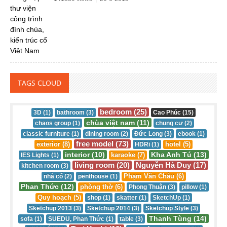
TAGS CLOUD
bedroom (25)
3D (1)
bathroom (3)
Cao Phúc (15)
chùa việt nam (11)
chaos group (1)
chung cư (2)
classic furniture (1)
dining room (2)
Đức Long (3)
ebook (1)
free model (73)
exterior (8)
hotel (5)
HDRi (1)
interior (10)
Kha Anh Tú (13)
karaoke (7)
IES Lights (1)
living room (20)
Nguyễn Hà Duy (17)
kitchen room (3)
Phạm Văn Châu (6)
nhà cổ (2)
penthouse (1)
Phan Thức (12)
phòng thờ (6)
Phong Thuận (3)
pillow (1)
Quy hoạch (5)
shop (1)
skatter (1)
SketchUp (1)
Sketchup 2013 (3)
Sketchup 2014 (3)
Sketchup Style (3)
Thanh Tùng (14)
sofa (1)
SUEDU, Phan Thức (1)
table (3)