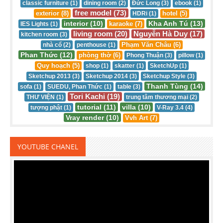
classic furniture (1)
dining room (2)
Đức Long (3)
ebook (1)
free model (73)
exterior (8)
hotel (5)
HDRi (1)
interior (10)
Kha Anh Tú (13)
karaoke (7)
IES Lights (1)
living room (20)
Nguyễn Hà Duy (17)
kitchen room (3)
Phạm Văn Châu (6)
nhà cổ (2)
penthouse (1)
Phan Thức (12)
phòng thờ (6)
Phong Thuận (3)
pillow (1)
Quy hoạch (5)
shop (1)
skatter (1)
SketchUp (1)
Sketchup 2013 (3)
Sketchup 2014 (3)
Sketchup Style (3)
Thanh Tùng (14)
sofa (1)
SUEDU, Phan Thức (1)
table (3)
Tori Kachi (19)
THƯ VIỆN (1)
trung tâm thương mại (2)
tutorial (11)
villa (10)
tượng phật (1)
V-Ray 3.4 (4)
Vray render (10)
Vvh Art (7)
YOUTUBE CHANEL