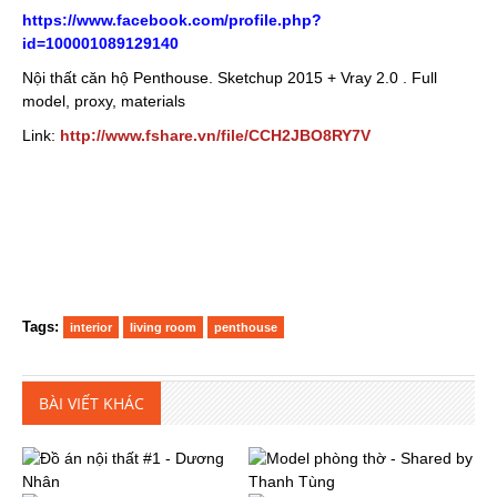
https://www.facebook.com/profile.php?
id=100001089129140
Nội thất căn hộ Penthouse. Sketchup 2015 + Vray 2.0 . Full
model, proxy, materials
Link:
http://www.fshare.vn/file/CCH2JBO8RY7V
Tags:
interior‬
living room
penthouse
BÀI VIẾT KHÁC