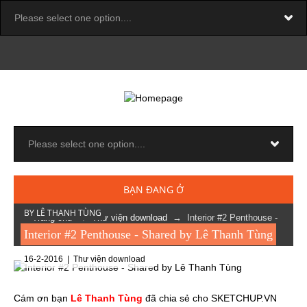
BẠN ĐANG Ở
BY LÊ THANH TÙNG
Trang chủ
→
Thư viện download
→ Interior #2 Penthouse -
Shared by Lê Thanh Tùng
Interior #2 Penthouse - Shared by Lê Thanh Tùng
16-2-2016 |
Thư viện download
Cám ơn bạn
Lê Thanh Tùng
đã chia sẻ cho SKETCHUP.VN