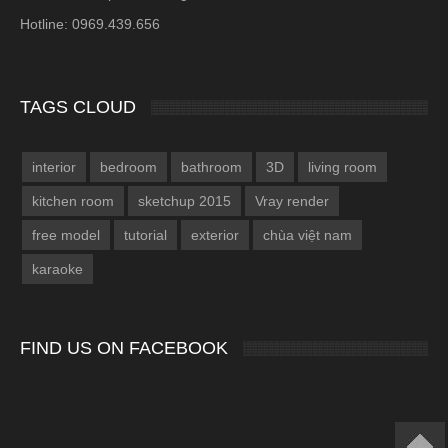
Hotline: 0969.439.656
TAGS CLOUD
interior
bedroom
bathroom
3D
living room
kitchen room
sketchup 2015
Vray render
free model
tutorial
exterior
chùa việt nam
karaoke
FIND US ON FACEBOOK