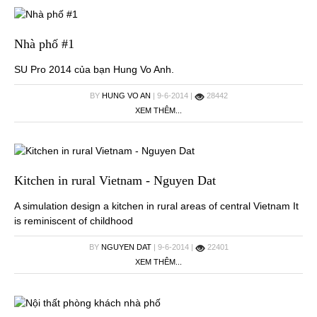
Nhà phố #1
SU Pro 2014 của bạn Hung Vo Anh.
BY
HUNG VO AN
| 9-6-2014 |
28442
XEM THÊM...
Kitchen in rural Vietnam - Nguyen Dat
A simulation design a kitchen in rural areas of central Vietnam It
is reminiscent of childhood
BY
NGUYEN DAT
| 9-6-2014 |
22401
XEM THÊM...