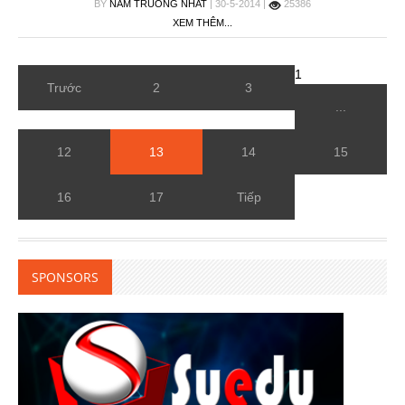
BY
NAM TRUONG NHAT‎
| 30-5-2014 |
25386
XEM THÊM...
1
Trước
2
3
...
12
13
14
15
16
17
Tiếp
SPONSORS