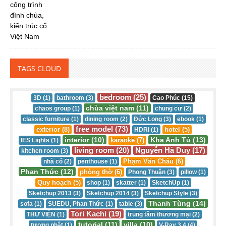
TAGS CLOUD
bedroom (25)
3D (1)
bathroom (3)
Cao Phúc (15)
chùa việt nam (11)
chaos group (1)
chung cư (2)
classic furniture (1)
dining room (2)
Đức Long (3)
ebook (1)
free model (73)
exterior (8)
hotel (5)
HDRi (1)
interior (10)
Kha Anh Tú (13)
karaoke (7)
IES Lights (1)
living room (20)
Nguyễn Hà Duy (17)
kitchen room (3)
Phạm Văn Châu (6)
nhà cổ (2)
penthouse (1)
Phan Thức (12)
phòng thờ (6)
Phong Thuận (3)
pillow (1)
Quy hoạch (5)
shop (1)
skatter (1)
SketchUp (1)
Sketchup 2013 (3)
Sketchup 2014 (3)
Sketchup Style (3)
Thanh Tùng (14)
sofa (1)
SUEDU, Phan Thức (1)
table (3)
Tori Kachi (19)
THƯ VIỆN (1)
trung tâm thương mại (2)
tutorial (11)
villa (10)
tượng phật (1)
V-Ray 3.4 (4)