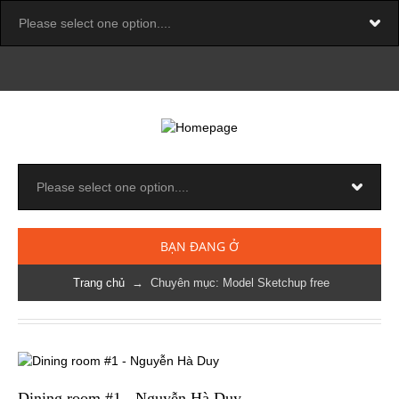
BẠN ĐANG Ở
Trang chủ
→ Chuyên mục: Model Sketchup free
Dining room #1 - Nguyễn Hà Duy