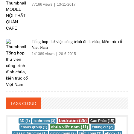
77166 views | 13-11-2017
Tổng hợp thư viện công trình đình chùa, kiến trúc cổ
Việt Nam
141389 views | 20-6-2015
TAGS CLOUD
bedroom (25)
3D (1)
bathroom (3)
Cao Phúc (15)
chùa việt nam (11)
chaos group (1)
chung cư (2)
classic furniture (1)
dining room (2)
Đức Long (3)
ebook (1)