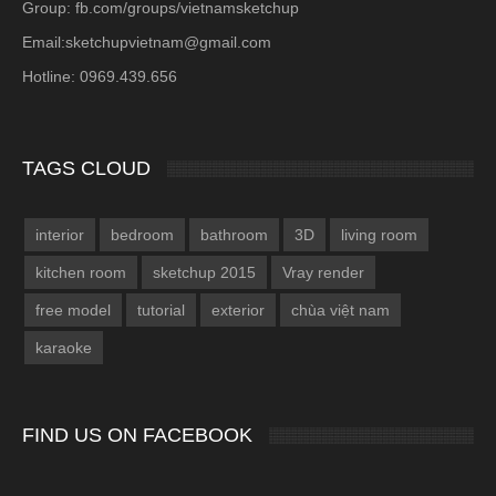
Group: fb.com/groups/vietnamsketchup
Email:sketchupvietnam@gmail.com
Hotline: 0969.439.656
TAGS CLOUD
interior
bedroom
bathroom
3D
living room
kitchen room
sketchup 2015
Vray render
free model
tutorial
exterior
chùa việt nam
karaoke
FIND US ON FACEBOOK