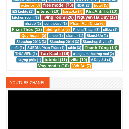
free model (73)
exterior (8)
hotel (5)
HDRi (1)
interior (10)
Kha Anh Tú (13)
karaoke (7)
IES Lights (1)
living room (20)
Nguyễn Hà Duy (17)
kitchen room (3)
Phạm Văn Châu (6)
nhà cổ (2)
penthouse (1)
Phan Thức (12)
phòng thờ (6)
Phong Thuận (3)
pillow (1)
Quy hoạch (5)
shop (1)
skatter (1)
SketchUp (1)
Sketchup 2013 (3)
Sketchup 2014 (3)
Sketchup Style (3)
Thanh Tùng (14)
sofa (1)
SUEDU, Phan Thức (1)
table (3)
Tori Kachi (19)
THƯ VIỆN (1)
trung tâm thương mại (2)
tutorial (11)
villa (10)
tượng phật (1)
V-Ray 3.4 (4)
Vray render (10)
Vvh Art (7)
YOUTUBE CHANEL