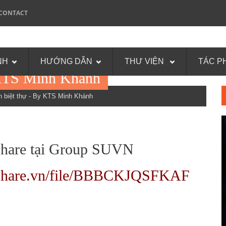
CONTACT
NH
HƯỚNG DẪN
THƯ VIỆN
TÁC P
y KTS Minh Khánh
 biệt thự - By KTS Minh Khánh
hare tại Group SUVN
fshare.vn/file/BBBCKJQSFKAF