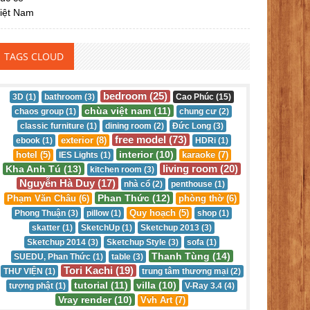
TAGS CLOUD
bedroom (25)
3D (1)
bathroom (3)
Cao Phúc (15)
chùa việt nam (11)
chaos group (1)
chung cư (2)
classic furniture (1)
dining room (2)
Đức Long (3)
free model (73)
exterior (8)
ebook (1)
HDRi (1)
interior (10)
hotel (5)
karaoke (7)
IES Lights (1)
living room (20)
Kha Anh Tú (13)
kitchen room (3)
Nguyễn Hà Duy (17)
nhà cổ (2)
penthouse (1)
Phan Thức (12)
Phạm Văn Châu (6)
phòng thờ (6)
Quy hoạch (5)
Phong Thuận (3)
pillow (1)
shop (1)
skatter (1)
SketchUp (1)
Sketchup 2013 (3)
Sketchup 2014 (3)
Sketchup Style (3)
sofa (1)
Thanh Tùng (14)
SUEDU, Phan Thức (1)
table (3)
Tori Kachi (19)
THƯ VIỆN (1)
trung tâm thương mại (2)
tutorial (11)
villa (10)
tượng phật (1)
V-Ray 3.4 (4)
Vray render (10)
Vvh Art (7)