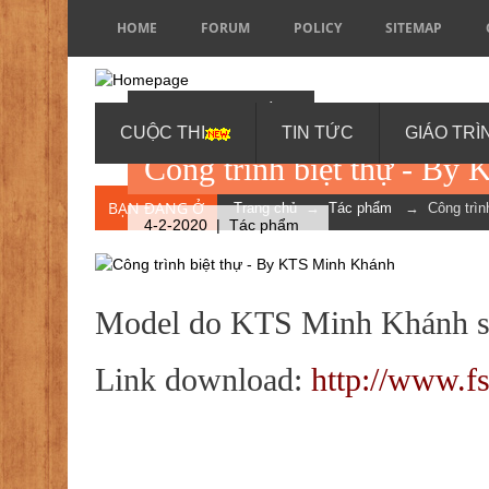
HOME
FORUM
POLICY
SITEMAP
BY KTS MINH KHÁNH
CUỘC THI
TIN TỨC
GIÁO TRÌ
Công trình biệt thự - B
BẠN ĐANG Ở
Trang chủ
→
Tác phẩm
→ Công trình
4-2-2020 |
Tác phẩm
Model do KTS Minh Khánh s
Link download:
http://www.