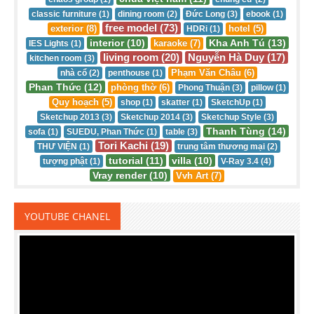
classic furniture (1)
dining room (2)
Đức Long (3)
ebook (1)
free model (73)
exterior (8)
hotel (5)
HDRi (1)
interior (10)
Kha Anh Tú (13)
karaoke (7)
IES Lights (1)
living room (20)
Nguyễn Hà Duy (17)
kitchen room (3)
Phạm Văn Châu (6)
nhà cổ (2)
penthouse (1)
Phan Thức (12)
phòng thờ (6)
Phong Thuận (3)
pillow (1)
Quy hoạch (5)
shop (1)
skatter (1)
SketchUp (1)
Sketchup 2013 (3)
Sketchup 2014 (3)
Sketchup Style (3)
Thanh Tùng (14)
sofa (1)
SUEDU, Phan Thức (1)
table (3)
Tori Kachi (19)
THƯ VIỆN (1)
trung tâm thương mại (2)
tutorial (11)
villa (10)
tượng phật (1)
V-Ray 3.4 (4)
Vray render (10)
Vvh Art (7)
YOUTUBE CHANEL