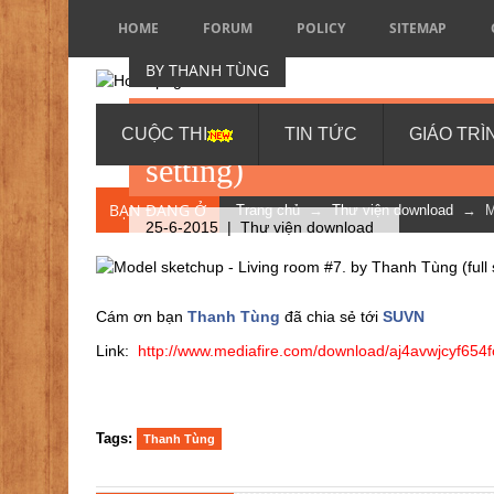
HOME
FORUM
POLICY
SITEMAP
BY THANH TÙNG
Model sketchup - Living 
CUỘC THI
TIN TỨC
GIÁO TRÌ
setting)
BẠN ĐANG Ở
Trang chủ
→
Thư viện download
→ Mode
25-6-2015 |
Thư viện download
Cám ơn bạn
Thanh Tùng
đã chia sẻ tới
SUVN
Link:
http://www.mediafire.com/download/aj4avwjcyf654f
Tags:
Thanh Tùng