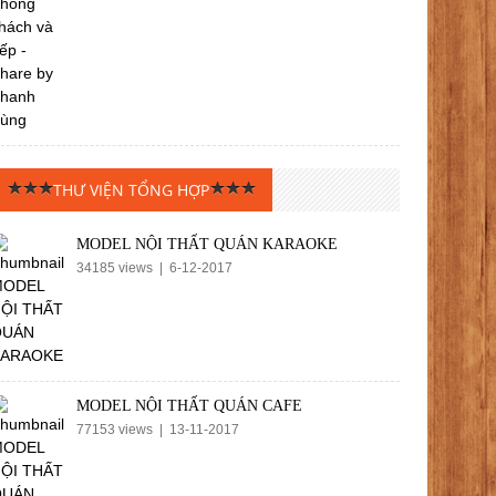
THƯ VIỆN TỔNG HỢP
MODEL NỘI THẤT QUÁN KARAOKE
34185 views | 6-12-2017
MODEL NỘI THẤT QUÁN CAFE
77153 views | 13-11-2017