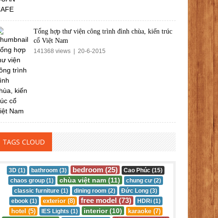
Tổng hợp thư viện công trình đình chùa, kiến trúc
cổ Việt Nam
141368 views | 20-6-2015
TAGS CLOUD
bedroom (25)
3D (1)
bathroom (3)
Cao Phúc (15)
chùa việt nam (11)
chaos group (1)
chung cư (2)
classic furniture (1)
dining room (2)
Đức Long (3)
free model (73)
exterior (8)
ebook (1)
HDRi (1)
interior (10)
hotel (5)
karaoke (7)
IES Lights (1)