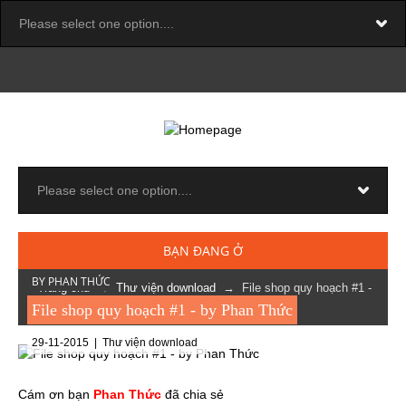
BẠN ĐANG Ở
BY PHAN THỨC
Trang chủ
→
Thư viện download
→ File shop quy hoạch #1 -
by Phan Thức
File shop quy hoạch #1 - by Phan Thức
29-11-2015 |
Thư viện download
Cám ơn bạn
Phan Thức
đã chia sẻ