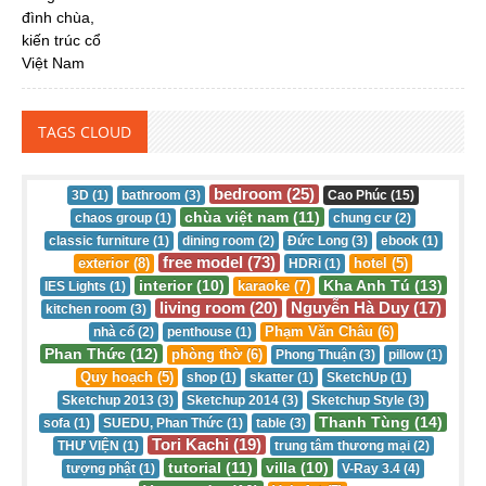
TAGS CLOUD
bedroom (25)
3D (1)
bathroom (3)
Cao Phúc (15)
chùa việt nam (11)
chaos group (1)
chung cư (2)
classic furniture (1)
dining room (2)
Đức Long (3)
ebook (1)
free model (73)
exterior (8)
hotel (5)
HDRi (1)
interior (10)
Kha Anh Tú (13)
karaoke (7)
IES Lights (1)
living room (20)
Nguyễn Hà Duy (17)
kitchen room (3)
Phạm Văn Châu (6)
nhà cổ (2)
penthouse (1)
Phan Thức (12)
phòng thờ (6)
Phong Thuận (3)
pillow (1)
Quy hoạch (5)
shop (1)
skatter (1)
SketchUp (1)
Sketchup 2013 (3)
Sketchup 2014 (3)
Sketchup Style (3)
Thanh Tùng (14)
sofa (1)
SUEDU, Phan Thức (1)
table (3)
Tori Kachi (19)
THƯ VIỆN (1)
trung tâm thương mại (2)
tutorial (11)
villa (10)
tượng phật (1)
V-Ray 3.4 (4)