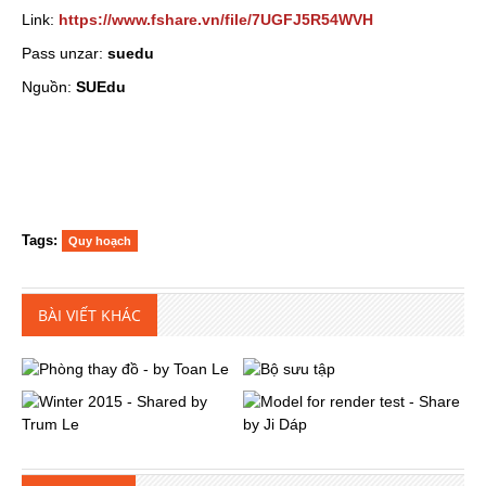
Link:
https://www.fshare.vn/file/7UGFJ5R54WVH
Pass unzar:
suedu
Nguồn:
SUEdu
Tags:
Quy hoạch
BÀI VIẾT KHÁC