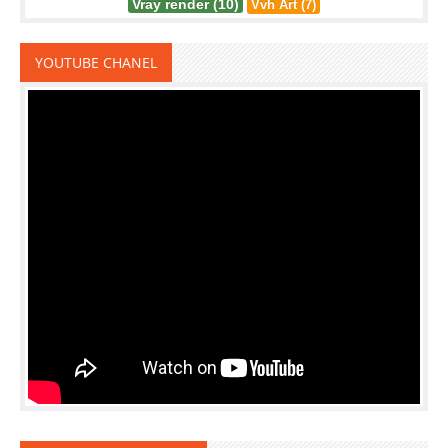
Vray render (10)
Vvh Art (7)
YOUTUBE CHANEL