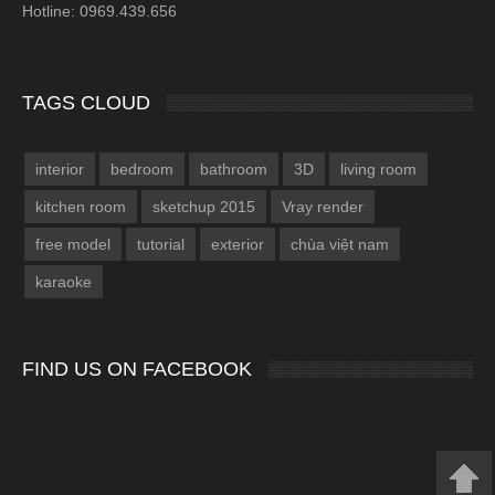
Hotline: 0969.439.656
TAGS CLOUD
interior
bedroom
bathroom
3D
living room
kitchen room
sketchup 2015
Vray render
free model
tutorial
exterior
chùa việt nam
karaoke
FIND US ON FACEBOOK