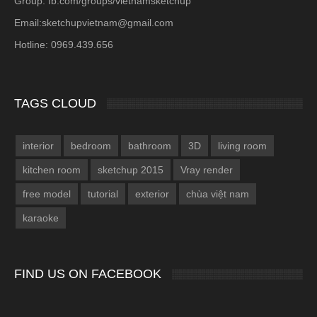
Group: fb.com/groups/vietnamsketchup
Email:sketchupvietnam@gmail.com
Hotline: 0969.439.656
TAGS CLOUD
interior
bedroom
bathroom
3D
living room
kitchen room
sketchup 2015
Vray render
free model
tutorial
exterior
chùa việt nam
karaoke
FIND US ON FACEBOOK