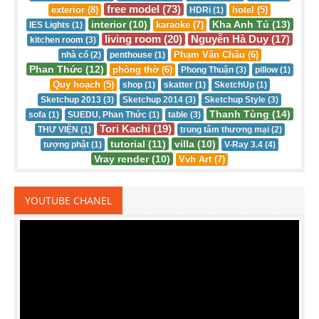
free model (73)
exterior (8)
hotel (5)
HDRi (1)
interior (10)
Kha Anh Tú (13)
karaoke (7)
IES Lights (1)
living room (20)
Nguyễn Hà Duy (17)
kitchen room (3)
Phạm Văn Châu (6)
nhà cổ (2)
penthouse (1)
Phan Thức (12)
phòng thờ (6)
Phong Thuận (3)
pillow (1)
Quy hoạch (5)
shop (1)
skatter (1)
SketchUp (1)
Sketchup 2013 (3)
Sketchup 2014 (3)
Sketchup Style (3)
Thanh Tùng (14)
sofa (1)
SUEDU, Phan Thức (1)
table (3)
Tori Kachi (19)
THƯ VIỆN (1)
trung tâm thương mại (2)
tutorial (11)
villa (10)
tượng phật (1)
V-Ray 3.4 (4)
Vray render (10)
Vvh Art (7)
YOUTUBE CHANEL