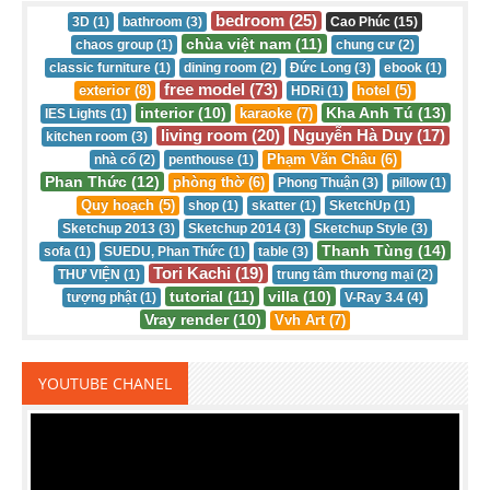
bedroom (25)
3D (1)
bathroom (3)
Cao Phúc (15)
chùa việt nam (11)
chaos group (1)
chung cư (2)
classic furniture (1)
dining room (2)
Đức Long (3)
ebook (1)
free model (73)
exterior (8)
hotel (5)
HDRi (1)
interior (10)
Kha Anh Tú (13)
karaoke (7)
IES Lights (1)
living room (20)
Nguyễn Hà Duy (17)
kitchen room (3)
Phạm Văn Châu (6)
nhà cổ (2)
penthouse (1)
Phan Thức (12)
phòng thờ (6)
Phong Thuận (3)
pillow (1)
Quy hoạch (5)
shop (1)
skatter (1)
SketchUp (1)
Sketchup 2013 (3)
Sketchup 2014 (3)
Sketchup Style (3)
Thanh Tùng (14)
sofa (1)
SUEDU, Phan Thức (1)
table (3)
Tori Kachi (19)
THƯ VIỆN (1)
trung tâm thương mại (2)
tutorial (11)
villa (10)
tượng phật (1)
V-Ray 3.4 (4)
Vray render (10)
Vvh Art (7)
YOUTUBE CHANEL